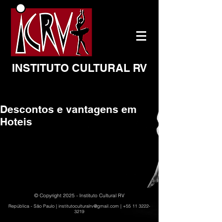
INSTITUTO CULTURAL RV
Descontos e vantagens em
Hoteis
© Copyright 2025 - Instituto Cultural RV
República - São Paulo |
institutoculturalrv@gmail.com
|
+55 11 3222-
3219